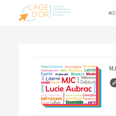
Aller
au
ACC
contenu
MJ